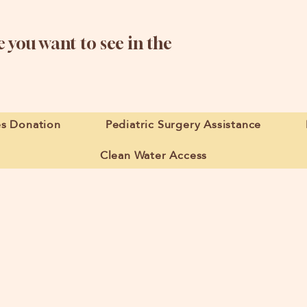
 you want to see in the
es Donation
Pediatric Surgery Assistance
Clean Water Access